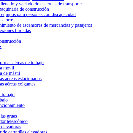
lenado y vaciado de cisternas de transporte
aquinaria de construcción
 equipos para personas con discapacidad
úas torre
nimiento de ascensores de mercancías y pasajeros
exiones bridadas
onstrucción
S
ormas aéreas de trabajo
ma móvil
a de mástil
s aéreas estacionarias
as aéreas colgantes
 trabajo
abajo
uncionamiento
las grúas
or telescópico
s elevadoras
 de carretillas elevadoras