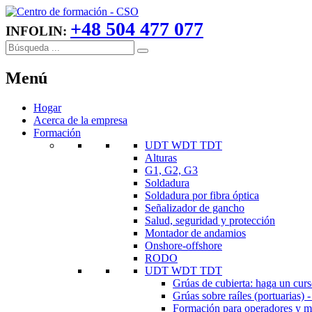
+48 504 477 077
INFOLIN:
Menú
Hogar
Acerca de la empresa
Formación
UDT WDT TDT
Alturas
G1, G2, G3
Soldadura
Soldadura por fibra óptica
Señalizador de gancho
Salud, seguridad y protección
Montador de andamios
Onshore-offshore
RODO
UDT WDT TDT
Grúas de cubierta: haga un cur
Grúas sobre raíles (portuarias)
Formación para operadores y ma