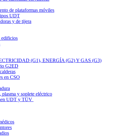
ento de plataformas móviles
uipos UDT
oras y de tijera
 edificios
3
TRICIDAD (G1), ENERGÍA (G2) Y GAS (G3)
ario G2ED
calderas
es en CSO
adura
 plasma y soplete eléctrico
xamen UDT y TÜV
médicos
ntores
ndios