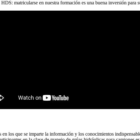
n HDS: matricularse en nuestra formación es una buena inversión para s
s en los que se imparte la información y los conocimientos indispensabl
articipantes en la clase de manejo de grúas hidráulicas para camiones es 