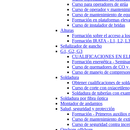
Curso para operadores de grúa
Curso de operador y mantenimi
Curso de mantenimiento de eq
Formación en plataformas elevad
Curso de instalador de bridas
Alturas
Formación sobre el acceso a los
Formación IRATA - L1, L2, L
Señalizador de gancho
G1, G2, G3
CUALIFICACIONES EN ELEC
Formación energética - Semin
Curso de quemadores de CO y 
Curso de manejo de compresor
Soldadura
Obtener cualificaciones de sold
Curso de corte con oxiacetileno,
Soldadura de tuberías con e
Soldadura por fibra óptica
Montador de andamios
Salud, seguridad y protección
Formación - Primeros auxilios 
Curso de mantenimiento de exti
Curso de seguridad contra ince
Onshore-offshore