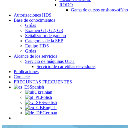
RODO
Gama de cursos onshore-offshor
Autorizaciones HDS
Base de conocimientos
Grúas
Examen G1, G2, G3
Señalizador de gancho
Categorías de la SEP
Equipo HDS
Grúas
Alcance de los servicios
Servicio de máquinas UDT
Servicio de carretillas elevadoras
Publicaciones
Contacte
PREGUNTAS FRECUENTES
Spanish
Ukrainian
Polish
Swedish
English
German