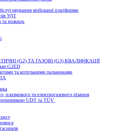
 обслуговування мобільної платформи
оїв УДТ
и та ножиць
і
ТИЧНІ (G2) ТА ГАЗОВІ (G3) КВАЛІФІКАЦІЇ
інар G2ED
плитами та котельними пальниками
СПА
ника
о, плазмового та електрогазового різання
з перевіркою UDT та TÜV
ахист
помога
гасників