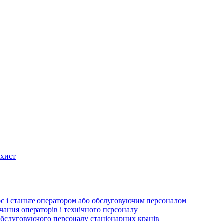
ахист
рс і станьте оператором або обслуговуючим персоналом
вчання операторів і технічного персоналу
обслуговуючого персоналу стаціонарних кранів