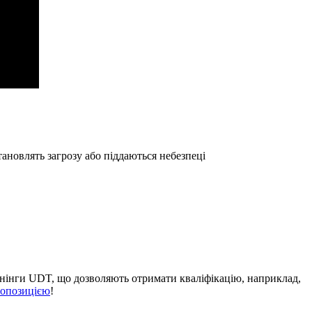
тановлять загрозу або піддаються небезпеці
енінги UDT, що дозволяють отримати кваліфікацію, наприклад,
ропозицією
!