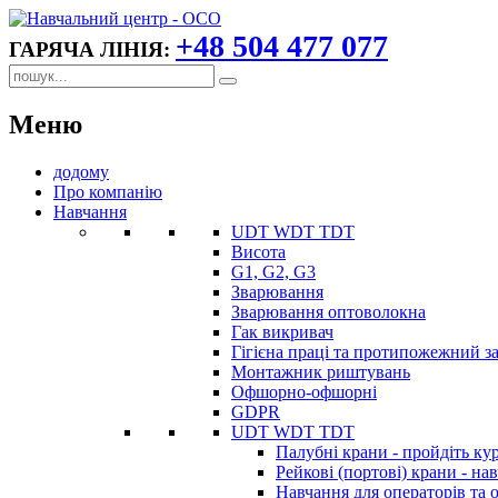
+48 504 477 077
ГАРЯЧА ЛІНІЯ:
Меню
додому
Про компанію
Навчання
UDT WDT TDT
Висота
G1, G2, G3
Зварювання
Зварювання оптоволокна
Гак викривач
Гігієна праці та протипожежний з
Монтажник риштувань
Офшорно-офшорні
GDPR
UDT WDT TDT
Палубні крани - пройдіть ку
Рейкові (портові) крани - на
Навчання для операторів та 