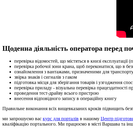
Щоденна діяльність оператора перед по
перевірка відомостей, що містяться в книзі експлуатації 
перевірка робочої зони крана, щоб переконатися, що в без
ознайомлення з вантажами, призначеними для транспорт
звірка знаків і сигналів з гаком
підготовка місця для зберігання товарів і узгодження спо
перевірка приладу - візуальна перевірка працездатності п
проведення тест-драйву всього пристрою
внесення відповідного запису в операційну книгу
Правильне виконання всіх вищевказаних кроків підвищить безпе
ми запрошуємо вас
курс для порталів
в нашому
Центр підготов
кваліфікацію портального. Ми працюємо в місті Варшава та ін