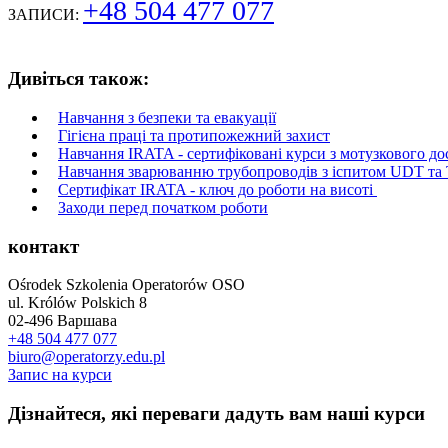
+48 504 477 077
ЗАПИСИ:
Дивіться також:
Навчання з безпеки та евакуації
Гігієна праці та протипожежний захист
Навчання IRATA - сертифіковані курси з мотузкового до
Навчання зварюванню трубопроводів з іспитом UDT т
Сертифікат IRATA - ключ до роботи на висоті
Заходи перед початком роботи
контакт
Ośrodek Szkolenia Operatorów OSO
ul. Królów Polskich 8
02-496 Варшава
+48 504 477 077
biuro@operatorzy.edu.pl
Запис на курси
Дізнайтеся, які переваги дадуть вам наші курси