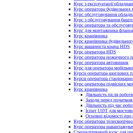
Курс з експлуатації обладн
Курс оператора будівельних
Курс обслуговування облад
Курс з обслуговування баш
Курс оператора та обслугов
Курс для монтажника фланце
Курс кранівника
Курс кранівника будівельног
Курс машиніста крана HDS
Курс оператора HDS
Курс оператора ножичного 
Курс оператора автовишок
Курс для оператора мобільн
Курси оператора щоглових 
Курси оператора стаціонарн
Курс оператора підвісних м
Курс кранівника
Діяльність після робот
Заходи перед початком
Діяльність під час роб
Іспит UDT для мостови
Основні відомості про
Курс оператора телескопічн
Курс оператора навантажува
Спеціалізований курс для оп