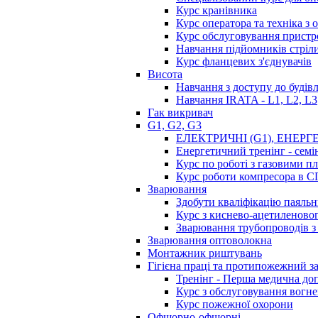
Курс кранівника
Курс оператора та техніка з
Курс обслуговування пристр
Навчання підйомників стріл
Курс фланцевих з'єднувачів
Висота
Навчання з доступу до будівл
Навчання IRATA - L1, L2, L3
Гак викривач
G1, G2, G3
ЕЛЕКТРИЧНІ (G1), ЕНЕРГЕ
Енергетичний тренінг - сем
Курс по роботі з газовими 
Курс роботи компресора в 
Зварювання
Здобути кваліфікацію паяль
Курс з киснево-ацетиленовог
Зварювання трубопроводів 
Зварювання оптоволокна
Монтажник риштувань
Гігієна праці та протипожежний з
Тренінг - Перша медична до
Курс з обслуговування вогне
Курс пожежної охорони
Офшорно-офшорні