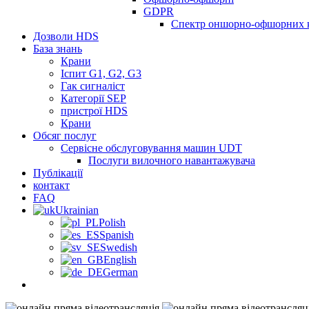
GDPR
Спектр оншорно-офшорних ку
Дозволи HDS
База знань
Крани
Іспит G1, G2, G3
Гак сигналіст
Категорії SEP
пристрої HDS
Крани
Обсяг послуг
Сервісне обслуговування машин UDT
Послуги вилочного навантажувача
Публікації
контакт
FAQ
Ukrainian
Polish
Spanish
Swedish
English
German