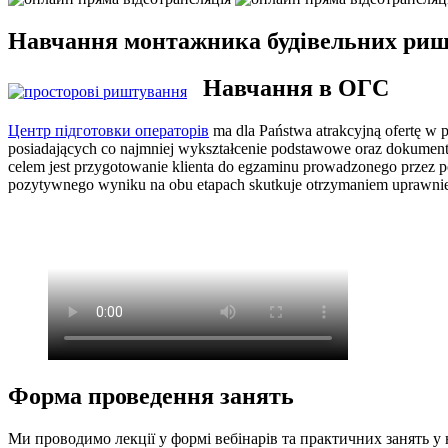
Навчання монтажника будівельних ри
Навчання в ОГС
Центр підготовки операторів
ma dla Państwa atrakcyjną ofertę w 
posiadających co najmniej wykształcenie podstawowe oraz dokumen
celem jest przygotowanie klienta do egzaminu prowadzonego przez 
pozytywnego wyniku na obu etapach skutkuje otrzymaniem uprawnień
Форма проведення занять
Ми проводимо лекції у формі вебінарів та практичних занять у