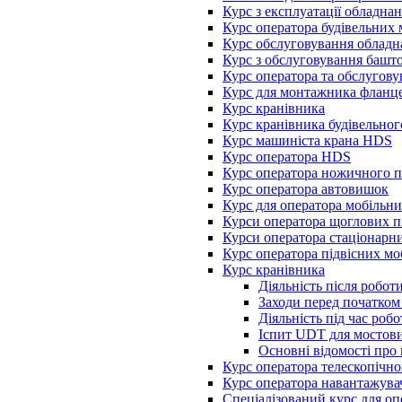
Курс з експлуатації обладн
Курс оператора будівельних
Курс обслуговування облад
Курс з обслуговування баш
Курс оператора та обслугов
Курс для монтажника фланце
Курс кранівника
Курс кранівника будівельног
Курс машиніста крана HDS
Курс оператора HDS
Курс оператора ножичного 
Курс оператора автовишок
Курс для оператора мобільн
Курси оператора щоглових 
Курси оператора стаціонарн
Курс оператора підвісних м
Курс кранівника
Діяльність після робот
Заходи перед початком
Діяльність під час роб
Іспит UDT для мостови
Основні відомості про
Курс оператора телескопічн
Курс оператора навантажува
Спеціалізований курс для оп