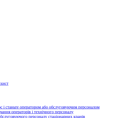
ахист
рс і станьте оператором або обслуговуючим персоналом
вчання операторів і технічного персоналу
обслуговуючого персоналу стаціонарних кранів