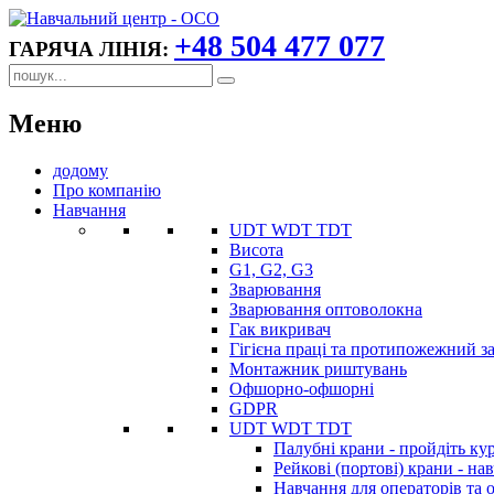
+48 504 477 077
ГАРЯЧА ЛІНІЯ:
Меню
додому
Про компанію
Навчання
UDT WDT TDT
Висота
G1, G2, G3
Зварювання
Зварювання оптоволокна
Гак викривач
Гігієна праці та протипожежний з
Монтажник риштувань
Офшорно-офшорні
GDPR
UDT WDT TDT
Палубні крани - пройдіть ку
Рейкові (портові) крани - на
Навчання для операторів та 