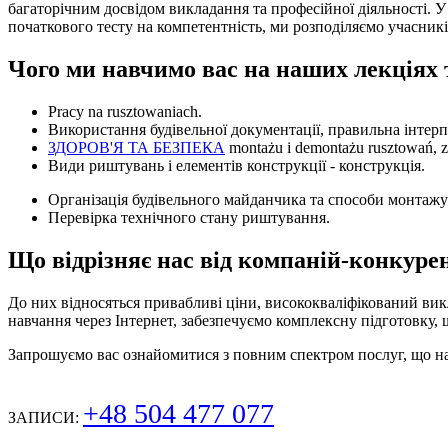
багаторічним досвідом викладання та професійної діяльності. У
початкового тесту на компетентність, ми розподіляємо учасник
Чого ми навчимо вас на наших лекціях
Pracy na rusztowaniach.
Використання будівельної документації, правильна інтерп
ЗДОРОВ'Я ТА БЕЗПЕКА
montażu i demontażu rusztowań,
Види риштувань і елементів конструкції - конструкція.
Організація будівельного майданчика та способи монтаж
Перевірка технічного стану риштування.
Що відрізняє нас від компаній-конкуре
До них відносяться привабливі ціни, висококваліфікований вик
навчання через Інтернет, забезпечуємо комплексну підготовку, 
Запрошуємо вас ознайомитися з повним спектром послуг, що 
+48 504 477 077
ЗАПИСИ: