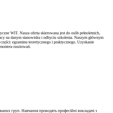
czne WIT. Nasza oferta skierowana jest do osób pełnoletnich,
racy na danym stanowisku i odbyciu szkolenia. Naszym głównym
zęści: egzaminu teoretycznego i praktycznego. Uzyskanie
 montera rusztowań.
ваних груп. Навчання проводять професійні викладачі з