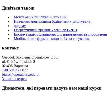
Дивіться також:
Монтажник риштувань хто він?
Навчання монтажника будівельних риштувань
додому
Енергетичний тренінг - семінар G2ED
Експлуатація обладнання для наповнення та спорожнен
Мобільні платформи - види та їх застосування
контакт
Ośrodek Szkolenia Operatorów OSO
ul. Królów Polskich 8
02-496 Варшава
+48 504 477 077
biuro@operatorzy.edu.pl
Запис на курси
Дізнайтеся, які переваги дадуть вам наші курси