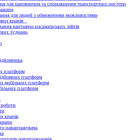
ання для наповнення та спорожнення транспортних цистерн
 машин
нання для людей з обмеженими можливостями
тових кранів
ування вантажно-пасажирських ліфтів
вих з'єднань
о
підйомника
их платформ
підйомних платформ
их мобільних платформ
обільних платформ
и
 роботи
оти
х кранів
 крани
ого навантажувача
ча
ераторів навантажувачів