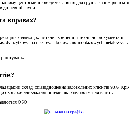
 нашому центрі ми проводимо заняття для груп з різним рівнем зн
ів до певної групи.
 та вправах?
ретація складнощів, питань і концепцій технічної документації.
 zasady użytkowania rusztowań budowlano-montażowych metalowych.
у риштувань.
нтів?
ладацький склад, співвідношення задоволених клієнтів 98%. Крім
що охоплює найважливіші теми, які з'являються на іспиті.
надаються OSO.