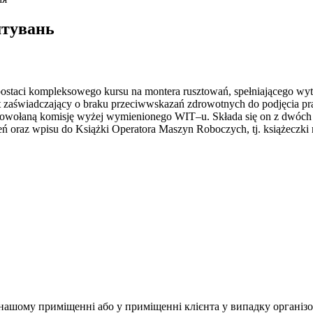
штувань
postaci kompleksowego kursu na montera rusztowań, spełniającego wyty
t zaświadczający o braku przeciwwskazań zdrowotnych do podjęcia p
powołaną komisję wyżej wymienionego WIT–u. Składa się on z dwóch c
 oraz wpisu do Książki Operatora Maszyn Roboczych, tj. książeczki
 нашому приміщенні або у приміщенні клієнта у випадку організо