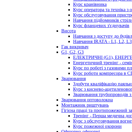
Курс кранівника
Курс оператора та техніка з
Курс обслуговування пристр
Навчання підйомників стріл
Курс фланцевих з'єднувачів
Висота
Навчання з доступу до будівл
Навчання IRATA - L1, L2, L3
Гак викривач
G1, G2, G3
ЕЛЕКТРИЧНІ (G1), ЕНЕРГЕ
Енергетичний тренінг - сем
Курс по роботі з газовими 
Курс роботи компресора в 
Зварювання
Здобути кваліфікацію паяль
Курс з киснево-ацетиленовог
Зварювання трубопроводів 
Зварювання оптоволокна
Монтажник риштувань
Гігієна праці та протипожежний з
Тренінг - Перша медична до
Курс з обслуговування вогне
Курс пожежної охорони
Офшорно-офшорні