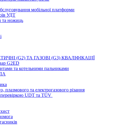
 обслуговування мобільної платформи
оїв УДТ
и та ножиць
і
ТИЧНІ (G2) ТА ГАЗОВІ (G3) КВАЛІФІКАЦІЇ
інар G2ED
плитами та котельними пальниками
СПА
ника
о, плазмового та електрогазового різання
з перевіркою UDT та TÜV
ахист
помога
гасників