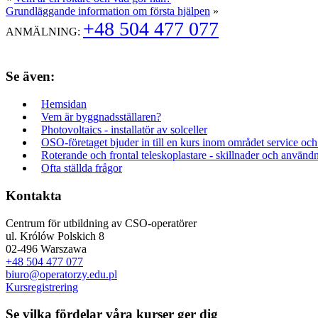
Grundläggande information om första hjälpen
»
+48 504 477 077
ANMÄLNING:
Se även:
Hemsidan
Vem är byggnadsställaren?
Photovoltaics - installatör av solceller
OSO-företaget bjuder in till en kurs inom området service och
Roterande och frontal teleskoplastare - skillnader och använd
Ofta ställda frågor
Kontakta
Centrum för utbildning av CSO-operatörer
ul. Królów Polskich 8
02-496 Warszawa
+48 504 477 077
biuro@operatorzy.edu.pl
Kursregistrering
Se vilka fördelar våra kurser ger dig