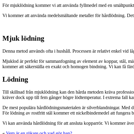
För mjuklödning kommer vi att använda fyllmedel med en smältpunkt 
Vi kommer att använda medelsmältande metaller för hårdlödning. Det ko
Mjuk lödning
Denna metod används ofta i hushåll. Processen är relativt enkel vid lå
Mjuklod är perfekt för sammanfogning av element av koppar, stål, mäs
kommer att säkerställa en exakt och homogen bindning. Vi kan få färdig
Lödning
Till skillnad från mjuklödning kan den hårda metoden kräva professione
kräver dock upp till fem gånger högre lödtemperatur. I extrema fall kan
De mest populära hårdlödningsmaterialen är silverblandningar. Med de
För lödning av rostfritt stål kommer ett nickelbindemedel att fungera
Vi kan använda hårdlödning för att ansluta kopparrör. Vi kommer äve
«
Vem är en rökare och vad gör han?