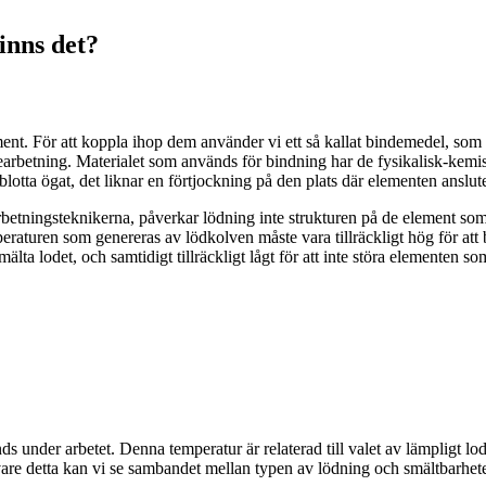
inns det?
t. För att koppla ihop dem använder vi ett så kallat bindemedel, som kal
arbetning. Materialet som används för bindning har de fysikalisk-kem
blotta ögat, det liknar en förtjockning på den plats där elementen anslute
earbetningsteknikerna, påverkar lödning inte strukturen på de element s
turen som genereras av lödkolven måste vara tillräckligt hög för att b
ta lodet, och samtidigt tillräckligt lågt för att inte störa elementen som
 under arbetet. Denna temperatur är relaterad till valet av lämpligt l
re detta kan vi se sambandet mellan typen av lödning och smältbarhete