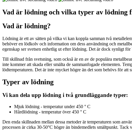
Vad är lödning och vilka typer av lödning f
Vad är lödning?
Lödning är ett av sätten på vilka vi kan koppla samman två metallelemen
behöver en lödkolv och information om dess användning och metallbe
egenskap ser svetsen enhetlig ut efter lödning. Det är dock synligt för 
Till skillnad från svetsning, som också är en av de populära metallb
inte kommer att skada eller smälta de sammanfogade elementen. Tempera
lödtemperaturen. Det är inte mycket högre än det som behövs för att smäl
Typer av lödning
Vi kan dela upp lödning i två grundläggande typer:
Mjuk lödning - temperatur under 450 ° C
Hårdlödning - temperatur över 450 ° C
Den enda skillnaden mellan dessa metoder är temperaturen som används
processen är cirka 30-50°C högre än bindemedlets smältpunkt. Tack va