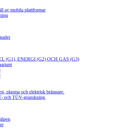
ll av mobila plattformar
ning
gnader
 (G1), ENERGI (G2) OCH GAS (G3)
narium
e
O
n, plasma och elektrisk brännare.
T- och TÜV-granskning
jälpen
re