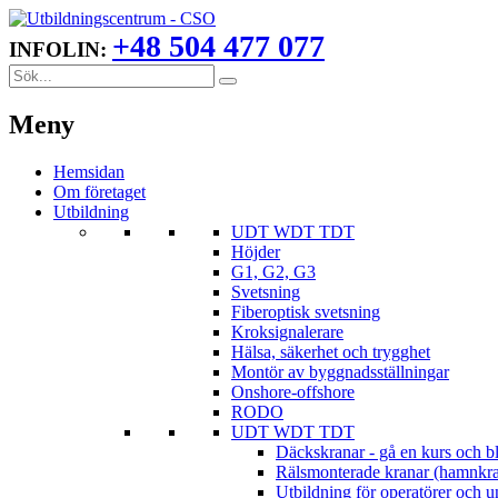
+48 504 477 077
INFOLIN:
Meny
Hemsidan
Om företaget
Utbildning
UDT WDT TDT
Höjder
G1, G2, G3
Svetsning
Fiberoptisk svetsning
Kroksignalerare
Hälsa, säkerhet och trygghet
Montör av byggnadsställningar
Onshore-offshore
RODO
UDT WDT TDT
Däckskranar - gå en kurs och bli
Rälsmonterade kranar (hamnkrana
Utbildning för operatörer och u