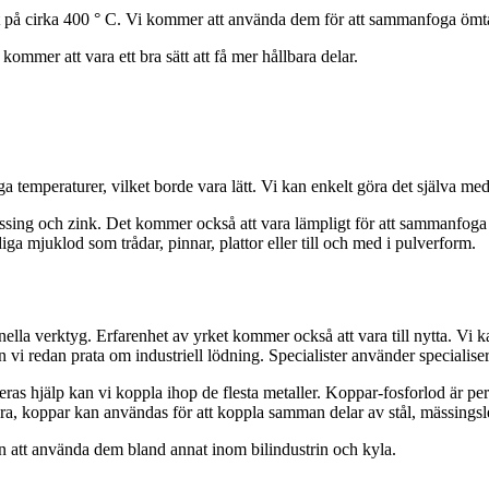
på cirka 400 ° C. Vi kommer att använda dem för att sammanfoga ömtål
mmer att vara ett bra sätt att få mer hållbara delar.
ga temperaturer, vilket borde vara lätt. Vi kan enkelt göra det själva me
sing och zink. Det kommer också att vara lämpligt för att sammanfoga 
a mjuklod som trådar, pinnar, plattor eller till och med i pulverform.
lla verktyg. Erfarenhet av yrket kommer också att vara till nytta. Vi ka
 vi redan prata om industriell lödning. Specialister använder specialiser
ras hjälp kan vi koppla ihop de flesta metaller. Koppar-fosforlod är p
 bra, koppar kan användas för att koppla samman delar av stål, mässingsl
n att använda dem bland annat inom bilindustrin och kyla.