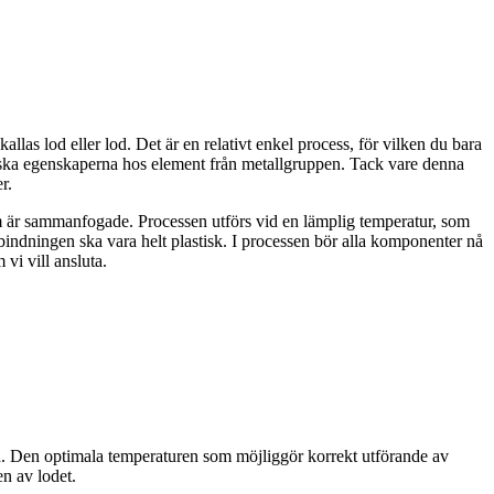
las lod eller lod. Det är en relativt enkel process, för vilken du bara
iska egenskaperna hos element från metallgruppen. Tack vare denna
r.
om är sammanfogade. Processen utförs vid en lämplig temperatur, som
indningen ska vara helt plastisk. I processen bör alla komponenter nå
 vi vill ansluta.
od. Den optimala temperaturen som möjliggör korrekt utförande av
n av lodet.