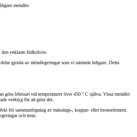
igare metaller.
d den enklaste lödkolven.
delar gjorda av metallegeringar som vi nämnde tidigare. Detta
n göra februari vid temperaturer över 450 ° C själva. Vissa metaller
ade verktyg för att göra det.
erfekt för sammanfogning av mässings-, koppar- eller bronselement.
egeringar och tenn.