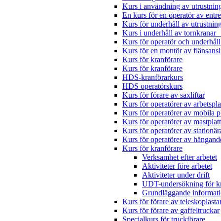
Kurs i användning av utrustning
En kurs för en operatör av ent
Kurs för underhåll av utrustnin
Kurs i underhåll av tornkrana
Kurs för operatör och underhåll
Kurs för en montör av flänsansl
Kurs för kranförare
Kurs för kranförare
HDS-kranförarkurs
HDS operatörskurs
Kurs för förare av saxliftar
Kurs för operatörer av arbetspla
Kurs för operatörer av mobila p
Kurs för operatörer av mastplat
Kurs för operatörer av stationär
Kurs för operatörer av hängand
Kurs för kranförare
Verksamhet efter arbetet
Aktiviteter före arbetet
Aktiviteter under drift
UDT-undersökning för k
Grundläggande informati
Kurs för förare av teleskoplasta
Kurs för förare av gaffeltruckar
Specialkurs för truckförare