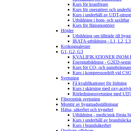
Kurs för kranförare
Kurs för operatörer och underhå
Kurs i underhåll av UDT-utrust
Utbildning i bom- och saxliftar
Kurs för flänsmontörer
Höjder
Utbildning om tillträde till byg
IRATA-utbildning - L1, L2, L3
Kroksignalerare
G1, G2, G3
KVALIFIKATIONER INOM EL
Energiutbildning - G2ED-semi
Kurs för CO- och pannbrännar
Kurs i kompressordrift vid CS
Svetsning
Få kvalifikationer för lödning
Kurs i skärning med oxy-acetyle
Rörledningssvetsning med UD
Fiberoptisk svetsning
Montör av byggnadsställningar
Hälsa, säkerhet och trygghet
Utbildning - medicinsk första h
Kurs i underhåll av brandsläcka
Kurs i brandsäkerhet
Onshore-offshore