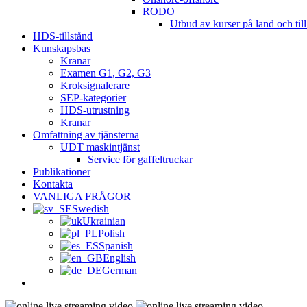
RODO
Utbud av kurser på land och till
HDS-tillstånd
Kunskapsbas
Kranar
Examen G1, G2, G3
Kroksignalerare
SEP-kategorier
HDS-utrustning
Kranar
Omfattning av tjänsterna
UDT maskintjänst
Service för gaffeltruckar
Publikationer
Kontakta
VANLIGA FRÅGOR
Swedish
Ukrainian
Polish
Spanish
English
German