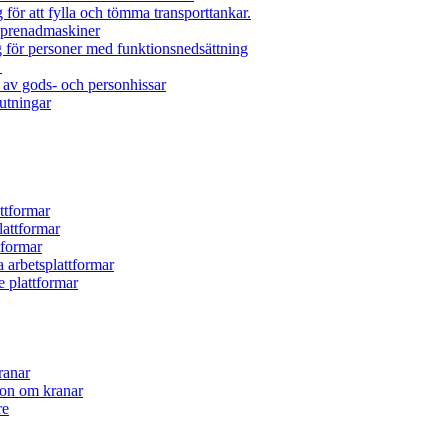
 för att fylla och tömma transporttankar.
reprenadmaskiner
g för personer med funktionsnedsättning
r
 av gods- och personhissar
utningar
ttformar
lattformar
tformar
a arbetsplattformar
e plattformar
ranar
on om kranar
re