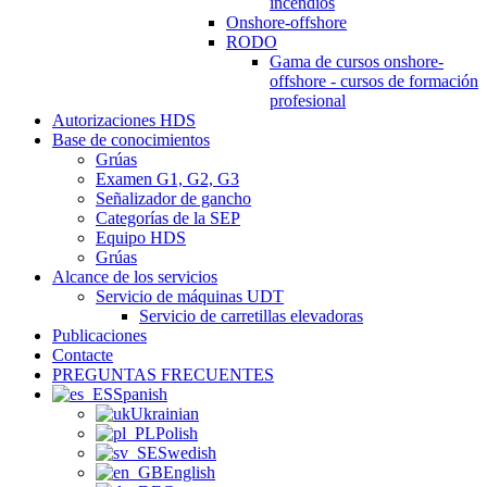
incendios
Onshore-offshore
RODO
Gama de cursos onshore-
offshore - cursos de formación
profesional
Autorizaciones HDS
Base de conocimientos
Grúas
Examen G1, G2, G3
Señalizador de gancho
Categorías de la SEP
Equipo HDS
Grúas
Alcance de los servicios
Servicio de máquinas UDT
Servicio de carretillas elevadoras
Publicaciones
Contacte
PREGUNTAS FRECUENTES
Spanish
Ukrainian
Polish
Swedish
English