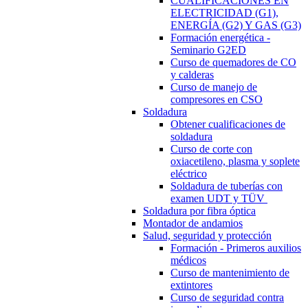
CUALIFICACIONES EN
ELECTRICIDAD (G1),
ENERGÍA (G2) Y GAS (G3)
Formación energética -
Seminario G2ED
Curso de quemadores de CO
y calderas
Curso de manejo de
compresores en CSO
Soldadura
Obtener cualificaciones de
soldadura
Curso de corte con
oxiacetileno, plasma y soplete
eléctrico
Soldadura de tuberías con
examen UDT y TÜV
Soldadura por fibra óptica
Montador de andamios
Salud, seguridad y protección
Formación - Primeros auxilios
médicos
Curso de mantenimiento de
extintores
Curso de seguridad contra