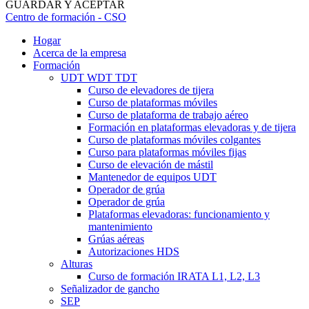
GUARDAR Y ACEPTAR
Centro de formación - CSO
Hogar
Acerca de la empresa
Formación
UDT WDT TDT
Curso de elevadores de tijera
Curso de plataformas móviles
Curso de plataforma de trabajo aéreo
Formación en plataformas elevadoras y de tijera
Curso de plataformas móviles colgantes
Curso para plataformas móviles fijas
Curso de elevación de mástil
Mantenedor de equipos UDT
Operador de grúa
Operador de grúa
Plataformas elevadoras: funcionamiento y
mantenimiento
Grúas aéreas
Autorizaciones HDS
Alturas
Curso de formación IRATA L1, L2, L3
Señalizador de gancho
SEP