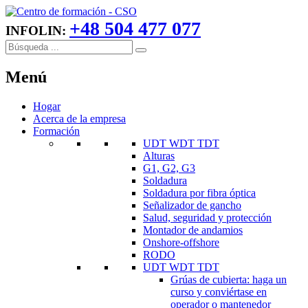
+48 504 477 077
INFOLIN:
Menú
Hogar
Acerca de la empresa
Formación
UDT WDT TDT
Alturas
G1, G2, G3
Soldadura
Soldadura por fibra óptica
Señalizador de gancho
Salud, seguridad y protección
Montador de andamios
Onshore-offshore
RODO
UDT WDT TDT
Grúas de cubierta: haga un
curso y conviértase en
operador o mantenedor