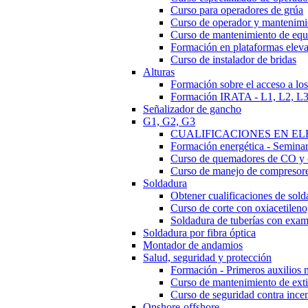
Curso para operadores de grúa
Curso de operador y mantenimi
Curso de mantenimiento de eq
Formación en plataformas elevad
Curso de instalador de bridas
Alturas
Formación sobre el acceso a los
Formación IRATA - L1, L2, L
Señalizador de gancho
G1, G2, G3
CUALIFICACIONES EN ELEC
Formación energética - Semin
Curso de quemadores de CO y 
Curso de manejo de compresor
Soldadura
Obtener cualificaciones de sold
Curso de corte con oxiacetileno,
Soldadura de tuberías con e
Soldadura por fibra óptica
Montador de andamios
Salud, seguridad y protección
Formación - Primeros auxilios 
Curso de mantenimiento de exti
Curso de seguridad contra ince
Onshore-offshore