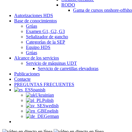
RODO
Gama de cursos onshore-offshor
Autorizaciones HDS
Base de conocimientos
Grúas
Examen G1, G2, G3
Señalizador de gancho
Categorías de la SEP
Equipo HDS
Grúas
Alcance de los servicios
Servicio de máquinas UDT
Servicio de carretillas elevadoras
Publicaciones
Contacte
PREGUNTAS FRECUENTES
Spanish
Ukrainian
Polish
Swedish
English
German