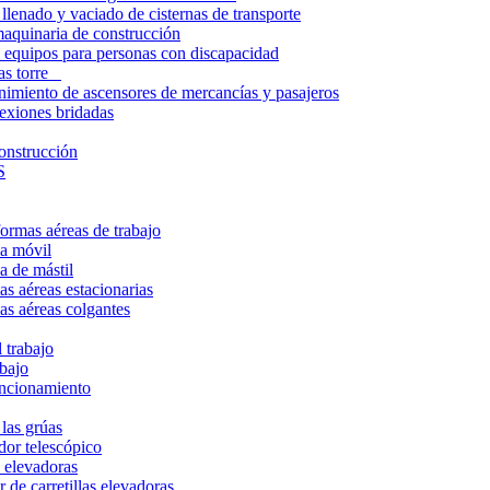
lenado y vaciado de cisternas de transporte
aquinaria de construcción
 equipos para personas con discapacidad
úas torre
nimiento de ascensores de mercancías y pasajeros
exiones bridadas
onstrucción
S
ormas aéreas de trabajo
ma móvil
a de mástil
s aéreas estacionarias
as aéreas colgantes
 trabajo
abajo
uncionamiento
las grúas
or telescópico
s elevadoras
 de carretillas elevadoras