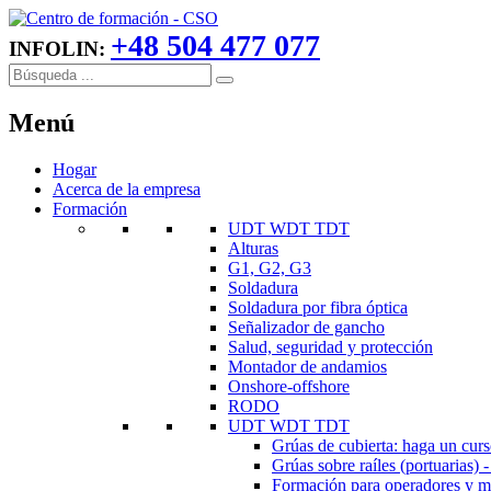
+48 504 477 077
INFOLIN:
Menú
Hogar
Acerca de la empresa
Formación
UDT WDT TDT
Alturas
G1, G2, G3
Soldadura
Soldadura por fibra óptica
Señalizador de gancho
Salud, seguridad y protección
Montador de andamios
Onshore-offshore
RODO
UDT WDT TDT
Grúas de cubierta: haga un cur
Grúas sobre raíles (portuarias)
Formación para operadores y ma