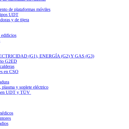
ento de plataformas móviles
uipos UDT
oras y de tijera
 edificios
3
TRICIDAD (G1), ENERGÍA (G2) Y GAS (G3)
ario G2ED
calderas
es en CSO
adura
 plasma y soplete eléctrico
xamen UDT y TÜV
médicos
ntores
ndios