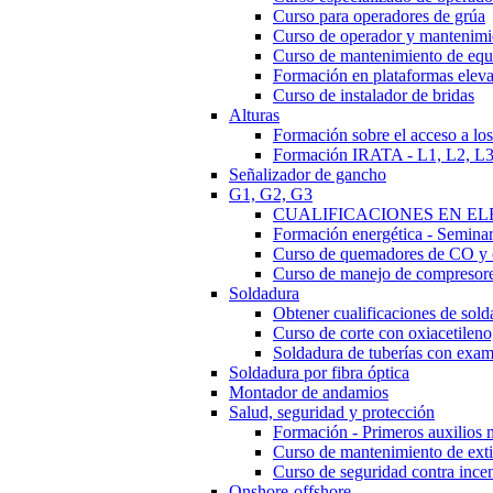
Curso para operadores de grúa
Curso de operador y mantenimi
Curso de mantenimiento de eq
Formación en plataformas elevad
Curso de instalador de bridas
Alturas
Formación sobre el acceso a los
Formación IRATA - L1, L2, L
Señalizador de gancho
G1, G2, G3
CUALIFICACIONES EN ELEC
Formación energética - Semin
Curso de quemadores de CO y 
Curso de manejo de compresor
Soldadura
Obtener cualificaciones de sold
Curso de corte con oxiacetileno,
Soldadura de tuberías con e
Soldadura por fibra óptica
Montador de andamios
Salud, seguridad y protección
Formación - Primeros auxilios 
Curso de mantenimiento de exti
Curso de seguridad contra ince
Onshore-offshore