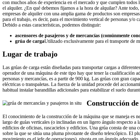
con muchos años de experiencia en el mercado y que cumplen todos los
el alquiler. ¿En qué debemos fijarnos a la hora de alquilar? Ante todo,
empresas de alquiler con una amplia gama de productos son empresas c
para el trabajo, es decir, para el movimiento vertical de personas y/o 
Debido a estas características, podemos distinguir:
ascensores de pasajeros y de mercancías (comúnmente con
grúa de carga
Utilizado exclusivamente para el transporte de 
Lugar de trabajo
Las grúas de carga están diseñadas para transportar cargas a diferentes
operador de una máquina de este tipo hay que tener la cualificación a
personas y mercancías, es a partir de 900 kg. Las grúas con gran capac
eléctricas o transpaletas. La fuerza de la unidad procede del accionam
habitual instalar barandillas adicionales para estabilizar el suelo duran
Construcción de
El conocimiento de la construcción de la máquina que se maneja es ne
largo de guías verticales (o inclinadas en un ligero ángulo respecto a 
edificios de oficinas, rascacielos y edificios. Una grúa consta de un
sobre la que se sitúa una pluma pivotante de diseño telescópico. El plu
movimiento es el jefe de operaciones), pivota en un ángulo adecuado. E