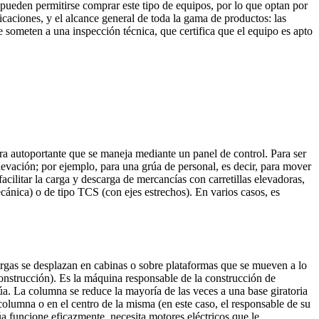
ueden permitirse comprar este tipo de equipos, por lo que optan por
ficaciones, y el alcance general de toda la gama de productos: las
someten a una inspección técnica, que certifica que el equipo es apto
tura autoportante que se maneja mediante un panel de control. Para ser
evación; por ejemplo, para una grúa de personal, es decir, para mover
cilitar la carga y descarga de mercancías con carretillas elevadoras,
cánica) o de tipo TCS (con ejes estrechos). En varios casos, es
argas se desplazan en cabinas o sobre plataformas que se mueven a lo
e construcción). Es la máquina responsable de la construcción de
úa. La columna se reduce la mayoría de las veces a una base giratoria
 columna o en el centro de la misma (en este caso, el responsable de su
úa funcione eficazmente, necesita motores eléctricos que le