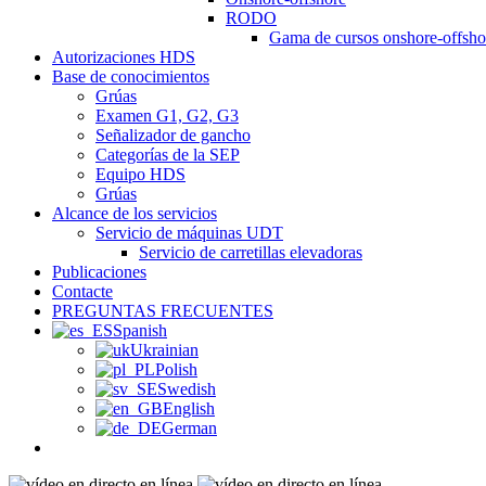
RODO
Gama de cursos onshore-offshor
Autorizaciones HDS
Base de conocimientos
Grúas
Examen G1, G2, G3
Señalizador de gancho
Categorías de la SEP
Equipo HDS
Grúas
Alcance de los servicios
Servicio de máquinas UDT
Servicio de carretillas elevadoras
Publicaciones
Contacte
PREGUNTAS FRECUENTES
Spanish
Ukrainian
Polish
Swedish
English
German