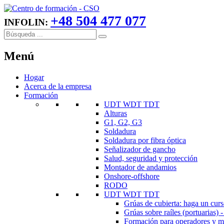
+48 504 477 077
INFOLIN:
Menú
Hogar
Acerca de la empresa
Formación
UDT WDT TDT
Alturas
G1, G2, G3
Soldadura
Soldadura por fibra óptica
Señalizador de gancho
Salud, seguridad y protección
Montador de andamios
Onshore-offshore
RODO
UDT WDT TDT
Grúas de cubierta: haga un cur
Grúas sobre raíles (portuarias)
Formación para operadores y ma