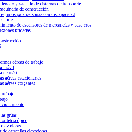
lenado y vaciado de cisternas de transporte
aquinaria de construcción
 equipos para personas con discapacidad
úas torre
nimiento de ascensores de mercancías y pasajeros
exiones bridadas
onstrucción
S
ormas aéreas de trabajo
ma móvil
a de mástil
s aéreas estacionarias
as aéreas colgantes
 trabajo
abajo
uncionamiento
las grúas
or telescópico
s elevadoras
 de carretillas elevadoras