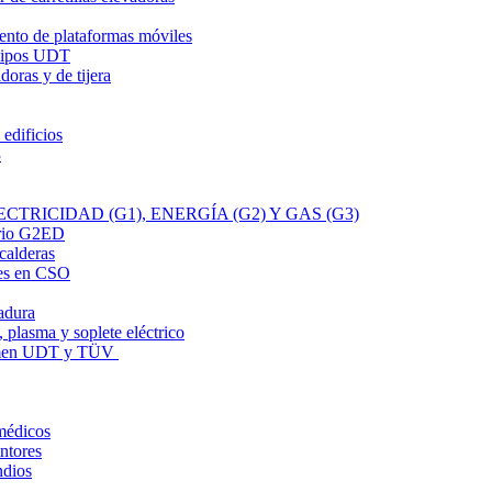
ento de plataformas móviles
uipos UDT
oras y de tijera
 edificios
3
TRICIDAD (G1), ENERGÍA (G2) Y GAS (G3)
ario G2ED
calderas
es en CSO
adura
 plasma y soplete eléctrico
xamen UDT y TÜV
médicos
ntores
ndios