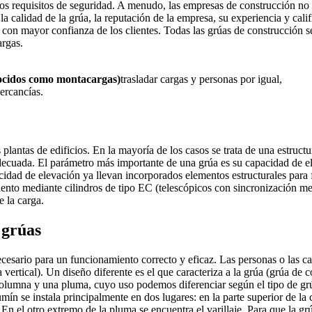
 requisitos de seguridad. A menudo, las empresas de construcción no p
 la calidad de la grúa, la reputación de la empresa, su experiencia y cali
on mayor confianza de los clientes. Todas las grúas de construcción se 
cargas.
ocidos como montacargas)
trasladar cargas y personas por igual,
mercancías.
 plantas de edificios. En la mayoría de los casos se trata de una estruc
decuada. El parámetro más importante de una grúa es su capacidad de el
idad de elevación ya llevan incorporados elementos estructurales para fa
iento mediante cilindros de tipo EC (telescópicos con sincronización me
te la carga.
 grúas
cesario para un funcionamiento correcto y eficaz. Las personas o las c
la vertical). Un diseño diferente es el que caracteriza a la grúa (grúa d
a columna y una pluma, cuyo uso podemos diferenciar según el tipo de gr
mín se instala principalmente en dos lugares: en la parte superior de la
n el otro extremo de la pluma se encuentra el varillaje. Para que la gr