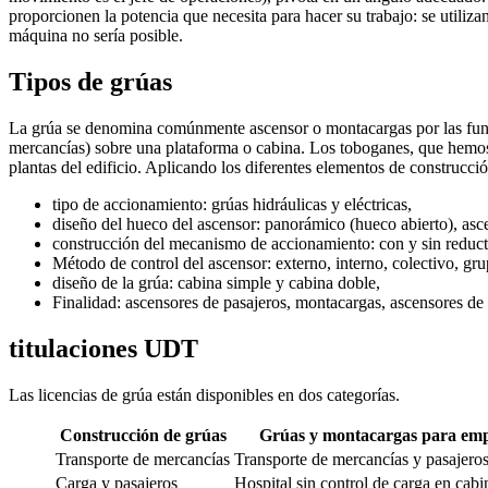
proporcionen la potencia que necesita para hacer su trabajo: se utiliza
máquina no sería posible.
Tipos de grúas
La grúa se denomina comúnmente ascensor o montacargas por las funci
mercancías) sobre una plataforma o cabina. Los toboganes, que hemos 
plantas del edificio. Aplicando los diferentes elementos de construcci
tipo de accionamiento: grúas hidráulicas y eléctricas,
diseño del hueco del ascensor: panorámico (hueco abierto), asc
construcción del mecanismo de accionamiento: con y sin reduc
Método de control del ascensor: externo, interno, colectivo, gr
diseño de la grúa: cabina simple y cabina doble,
Finalidad: ascensores de pasajeros, montacargas, ascensores de 
titulaciones UDT
Las licencias de grúa están disponibles en dos categorías.
Construcción de grúas
Grúas y montacargas para empr
Transporte de mercancías
Transporte de mercancías y pasajeros
Carga y pasajeros
Hospital sin control de carga en cabi