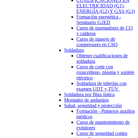
CUALIFICACIONES EN
ELECTRICIDAD (G1),
ENERGÍA (G2) Y GAS (G3)
Formación energética -
Seminario G2ED
Curso de quemadores de CO
y calderas
Curso de manejo de
compresores en CSO
Soldadura
Obtener cualificaciones de
soldadura
Curso de corte con
oxiacetileno, plasma y soplete
eléctrico
Soldadura de tuberías con
examen UDT y TÜV
Soldadura por fibra óptica
Montador de andamios
Salud, seguridad y protección
Formación - Primeros auxilios
médicos
Curso de mantenimiento de
extintores
Curso de seguridad contra