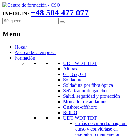
+48 504 477 077
INFOLIN:
Menú
Hogar
Acerca de la empresa
Formación
UDT WDT TDT
Alturas
G1, G2, G3
Soldadura
Soldadura por fibra óptica
Señalizador de gancho
Salud, seguridad y protección
Montador de andamios
Onshore-offshore
RODO
UDT WDT TDT
Grúas de cubierta: haga un
curso y conviértase en
operador o mantenedor