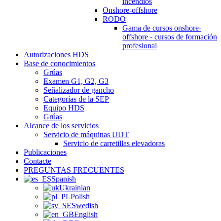
incendios
Onshore-offshore
RODO
Gama de cursos onshore-
offshore - cursos de formación
profesional
Autorizaciones HDS
Base de conocimientos
Grúas
Examen G1, G2, G3
Señalizador de gancho
Categorías de la SEP
Equipo HDS
Grúas
Alcance de los servicios
Servicio de máquinas UDT
Servicio de carretillas elevadoras
Publicaciones
Contacte
PREGUNTAS FRECUENTES
Spanish
Ukrainian
Polish
Swedish
English