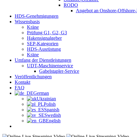
RODO
Angebot an Onshore-Offshore-
HDS-Genehmigungen
Wissensbasis
Kräne
Prüfung G1, G2, G3
Hakensignalgeber
SEP-Kategorien
HDS-Ausrüstung
Kräne
Umfang der Dienstleistungen
UDT-Maschinenservice
Gabelstapler-Service
Veröffentlichungen
Kontakt
FAQ
German
Ukrainian
Polish
Spanish
Swedish
English