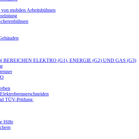
 von mobilen Arbeitsbühnen
srüstung
 Scherenbühnen
 Gebäuden
 BEREICHEN ELEKTRO (G1), ENERGIE (G2) UND GAS (G3)
ar
renner
SO
erben
 Elektrobrennerschneiden
und TÜV-Prüfung
e Hilfe
chern