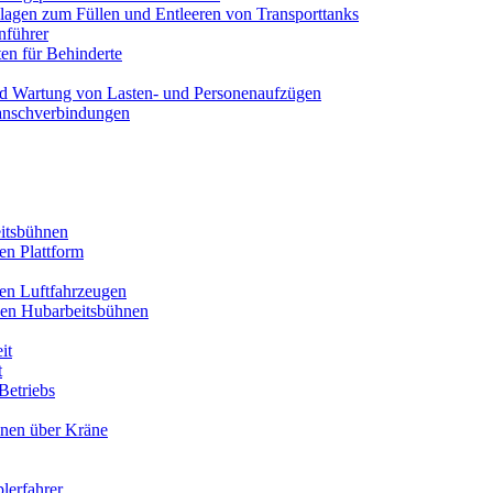
lagen zum Füllen und Entleeren von Transporttanks
nführer
en für Behinderte
nd Wartung von Lasten- und Personenaufzügen
anschverbindungen
itsbühnen
en Plattform
ren Luftfahrzeugen
den Hubarbeitsbühnen
it
t
Betriebs
onen über Kräne
plerfahrer