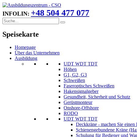
+48 504 477 077
INFOLIN:
Speisekarte
Homepage
Über das Unternehmen
Ausbildung
UDT WDT TDT
Höhen
G1, G2, G3
Schweißen
Faseroptisches Schweißen
Hakensignalgeber
Gesundheit, Sicherheit und Schutz
Gerüstmonteur
Onshore-Offshore
RODO
UDT WDT TDT
Deckkräne - machen Sie einen 
Schienengebundene Kräne (Haf
Schulung für Bediener und Wart