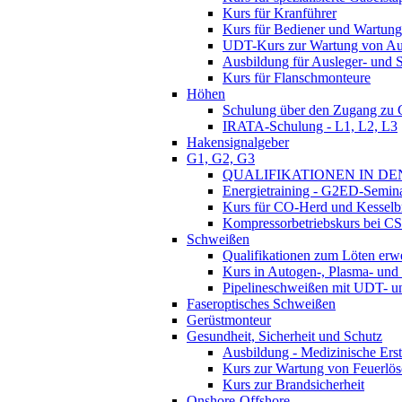
Kurs für Kranführer
Kurs für Bediener und Wartung
UDT-Kurs zur Wartung von Au
Ausbildung für Ausleger- und
Kurs für Flanschmonteure
Höhen
Schulung über den Zugang zu
IRATA-Schulung - L1, L2, L3
Hakensignalgeber
G1, G2, G3
QUALIFIKATIONEN IN DEN
Energietraining - G2ED-Semin
Kurs für CO-Herd und Kesselb
Kompressorbetriebskurs bei C
Schweißen
Qualifikationen zum Löten erw
Kurs in Autogen-, Plasma- und
Pipelineschweißen mit UDT- 
Faseroptisches Schweißen
Gerüstmonteur
Gesundheit, Sicherheit und Schutz
Ausbildung - Medizinische Erst
Kurs zur Wartung von Feuerlös
Kurs zur Brandsicherheit
Onshore-Offshore