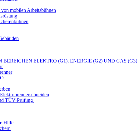
 von mobilen Arbeitsbühnen
srüstung
 Scherenbühnen
 Gebäuden
 BEREICHEN ELEKTRO (G1), ENERGIE (G2) UND GAS (G3)
ar
renner
SO
erben
 Elektrobrennerschneiden
und TÜV-Prüfung
e Hilfe
chern