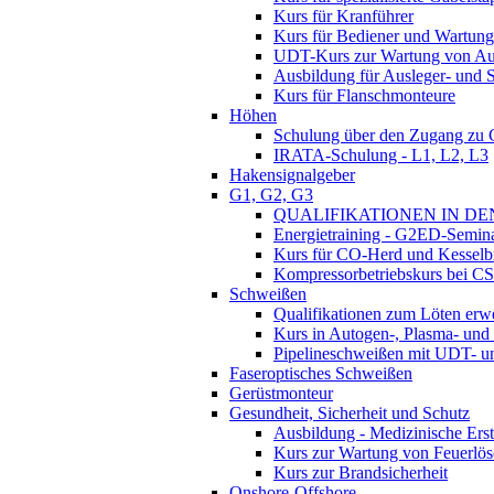
Kurs für Kranführer
Kurs für Bediener und Wartung
UDT-Kurs zur Wartung von Au
Ausbildung für Ausleger- und
Kurs für Flanschmonteure
Höhen
Schulung über den Zugang zu
IRATA-Schulung - L1, L2, L3
Hakensignalgeber
G1, G2, G3
QUALIFIKATIONEN IN DEN
Energietraining - G2ED-Semin
Kurs für CO-Herd und Kesselb
Kompressorbetriebskurs bei C
Schweißen
Qualifikationen zum Löten erw
Kurs in Autogen-, Plasma- und
Pipelineschweißen mit UDT- 
Faseroptisches Schweißen
Gerüstmonteur
Gesundheit, Sicherheit und Schutz
Ausbildung - Medizinische Erst
Kurs zur Wartung von Feuerlös
Kurs zur Brandsicherheit
Onshore-Offshore