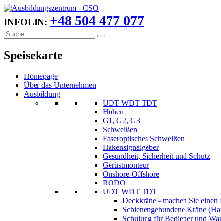
+48 504 477 077
INFOLIN:
Speisekarte
Homepage
Über das Unternehmen
Ausbildung
UDT WDT TDT
Höhen
G1, G2, G3
Schweißen
Faseroptisches Schweißen
Hakensignalgeber
Gesundheit, Sicherheit und Schutz
Gerüstmonteur
Onshore-Offshore
RODO
UDT WDT TDT
Deckkräne - machen Sie einen 
Schienengebundene Kräne (Haf
Schulung für Bediener und Wart