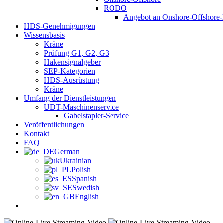
RODO
Angebot an Onshore-Offshore-
HDS-Genehmigungen
Wissensbasis
Kräne
Prüfung G1, G2, G3
Hakensignalgeber
SEP-Kategorien
HDS-Ausrüstung
Kräne
Umfang der Dienstleistungen
UDT-Maschinenservice
Gabelstapler-Service
Veröffentlichungen
Kontakt
FAQ
German
Ukrainian
Polish
Spanish
Swedish
English