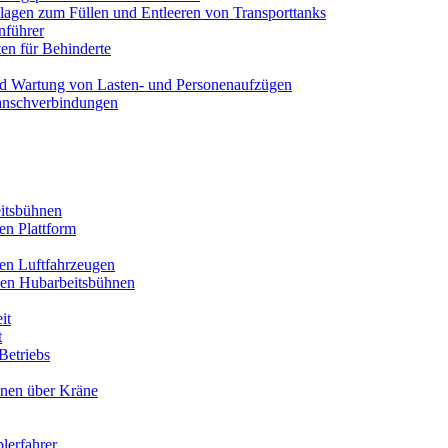
lagen zum Füllen und Entleeren von Transporttanks
nführer
en für Behinderte
nd Wartung von Lasten- und Personenaufzügen
anschverbindungen
itsbühnen
en Plattform
ren Luftfahrzeugen
den Hubarbeitsbühnen
it
t
Betriebs
onen über Kräne
plerfahrer