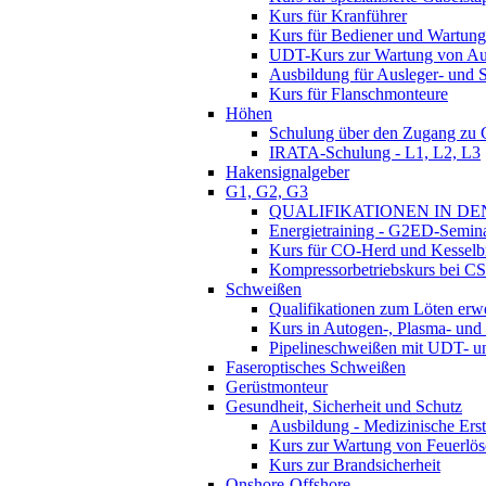
Kurs für Kranführer
Kurs für Bediener und Wartung
UDT-Kurs zur Wartung von Au
Ausbildung für Ausleger- und
Kurs für Flanschmonteure
Höhen
Schulung über den Zugang zu
IRATA-Schulung - L1, L2, L3
Hakensignalgeber
G1, G2, G3
QUALIFIKATIONEN IN DEN
Energietraining - G2ED-Semin
Kurs für CO-Herd und Kesselb
Kompressorbetriebskurs bei C
Schweißen
Qualifikationen zum Löten erw
Kurs in Autogen-, Plasma- und
Pipelineschweißen mit UDT- 
Faseroptisches Schweißen
Gerüstmonteur
Gesundheit, Sicherheit und Schutz
Ausbildung - Medizinische Erst
Kurs zur Wartung von Feuerlös
Kurs zur Brandsicherheit
Onshore-Offshore