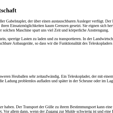
tschaft
eller Gabelstapler, der über einen austauschbaren Ausleger verfügt. Der
und ihren Einsatzmöglichkeiten kaum Grenzen gesetzt. Sie eignen sich 
 solchen Maschine spart uns viel Zeit und körperliche Anstrengung.
rin, sperrige Lasten zu laden und zu transportieren. In der Landwirtsc
chbare Anbaugeräte, so dass wir die Funktionalität des Teleskoplader
weren Heuballen sehr zeitaufwändig. Ein Teleskoplader, der mit einem G
die Ladung problemlos aufladen und später in der Scheune oder im L
ger haben. Der Transport der Gülle zu ihrem Bestimmungsort kann eine
et. Vor allem dann, wenn der Zugang zur Mulde schwierig ist und eine 