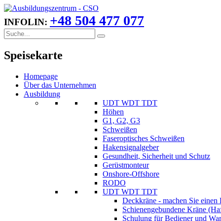
+48 504 477 077
INFOLIN:
Speisekarte
Homepage
Über das Unternehmen
Ausbildung
UDT WDT TDT
Höhen
G1, G2, G3
Schweißen
Faseroptisches Schweißen
Hakensignalgeber
Gesundheit, Sicherheit und Schutz
Gerüstmonteur
Onshore-Offshore
RODO
UDT WDT TDT
Deckkräne - machen Sie einen 
Schienengebundene Kräne (Haf
Schulung für Bediener und Wart