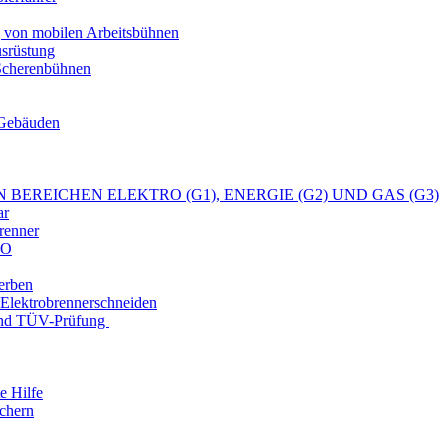
 von mobilen Arbeitsbühnen
srüstung
 Scherenbühnen
 Gebäuden
 BEREICHEN ELEKTRO (G1), ENERGIE (G2) UND GAS (G3)
ar
renner
SO
erben
 Elektrobrennerschneiden
und TÜV-Prüfung
e Hilfe
chern