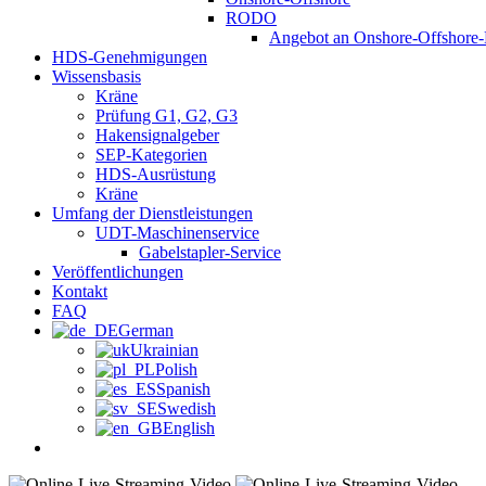
RODO
Angebot an Onshore-Offshore-
HDS-Genehmigungen
Wissensbasis
Kräne
Prüfung G1, G2, G3
Hakensignalgeber
SEP-Kategorien
HDS-Ausrüstung
Kräne
Umfang der Dienstleistungen
UDT-Maschinenservice
Gabelstapler-Service
Veröffentlichungen
Kontakt
FAQ
German
Ukrainian
Polish
Spanish
Swedish
English