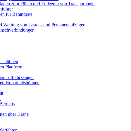
lagen zum Füllen und Entleeren von Transporttanks
nführer
en für Behinderte
nd Wartung von Lasten- und Personenaufzügen
anschverbindungen
itsbühnen
en Plattform
ren Luftfahrzeugen
den Hubarbeitsbühnen
it
t
Betriebs
onen über Kräne
plerfahrer