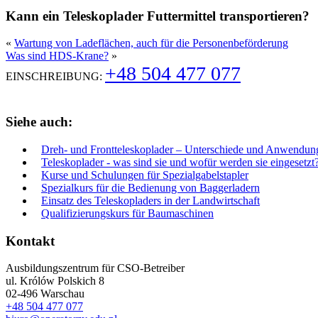
Kann ein Teleskoplader Futtermittel transportieren?
«
Wartung von Ladeflächen, auch für die Personenbeförderung
Was sind HDS-Krane?
»
+48 504 477 077
EINSCHREIBUNG:
Siehe auch:
Dreh- und Frontteleskoplader – Unterschiede und Anwendun
Teleskoplader - was sind sie und wofür werden sie eingesetzt
Kurse und Schulungen für Spezialgabelstapler
Spezialkurs für die Bedienung von Baggerladern
Einsatz des Teleskopladers in der Landwirtschaft
Qualifizierungskurs für Baumaschinen
Kontakt
Ausbildungszentrum für CSO-Betreiber
ul. Królów Polskich 8
02-496 Warschau
+48 504 477 077