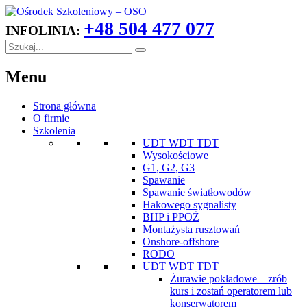
+48 504 477 077
INFOLINIA:
Menu
Strona główna
O firmie
Szkolenia
UDT WDT TDT
Wysokościowe
G1, G2, G3
Spawanie
Spawanie światłowodów
Hakowego sygnalisty
BHP i PPOŻ
Montażysta rusztowań
Onshore-offshore
RODO
UDT WDT TDT
Żurawie pokładowe – zrób
kurs i zostań operatorem lub
konserwatorem