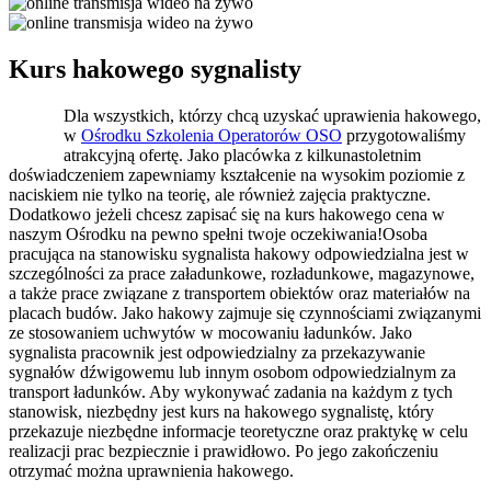
Kurs hakowego sygnalisty
Dla wszystkich, którzy chcą uzyskać uprawienia hakowego,
w
Ośrodku Szkolenia Operatorów OSO
przygotowaliśmy
atrakcyjną ofertę. Jako placówka z kilkunastoletnim
doświadczeniem zapewniamy kształcenie na wysokim poziomie z
naciskiem nie tylko na teorię, ale również zajęcia praktyczne.
Dodatkowo jeżeli chcesz zapisać się na kurs hakowego cena w
naszym Ośrodku na pewno spełni twoje oczekiwania!Osoba
pracująca na stanowisku sygnalista hakowy odpowiedzialna jest w
szczególności za prace załadunkowe, rozładunkowe, magazynowe,
a także prace związane z transportem obiektów oraz materiałów na
placach budów. Jako hakowy zajmuje się czynnościami związanymi
ze stosowaniem uchwytów w mocowaniu ładunków. Jako
sygnalista pracownik jest odpowiedzialny za przekazywanie
sygnałów dźwigowemu lub innym osobom odpowiedzialnym za
transport ładunków. Aby wykonywać zadania na każdym z tych
stanowisk, niezbędny jest kurs na hakowego sygnalistę, który
przekazuje niezbędne informacje teoretyczne oraz praktykę w celu
realizacji prac bezpiecznie i prawidłowo. Po jego zakończeniu
otrzymać można uprawnienia hakowego.