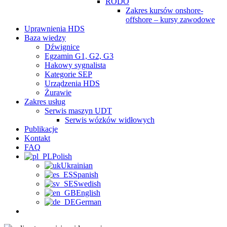
RODO
Zakres kursów onshore-
offshore – kursy zawodowe
Uprawnienia HDS
Baza wiedzy
Dźwignice
Egzamin G1, G2, G3
Hakowy sygnalista
Kategorie SEP
Urządzenia HDS
Żurawie
Zakres usług
Serwis maszyn UDT
Serwis wózków widłowych
Publikacje
Kontakt
FAQ
Polish
Ukrainian
Spanish
Swedish
English
German