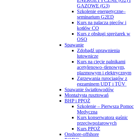
ENERGETYCZNE (G2) I
GAZOWE (G3)
Szkolenie energetyczne–
seminarium G2ED
Kurs na palacza pieców i
kotłów CO
Kurs z obsługi sprężarek w
OSO
Spawanie
Zdobądź uprawnienia
lutownicze
Kurs na cięcie palnikami
acetylenowo–tlenowym,
plazmowym i elektrycznym
Zgrzewania rurociągów z
egzaminem UDT i TÜV
Spawanie światłowodów
Montażysta rusztowań
BHP i PPOŻ
Szkolenie – Pierwsza Pomoc
Medyczna
Kurs konserwatora gaśnic
przeciwpożarowych
Kurs PPOŻ
Onshore-offshore