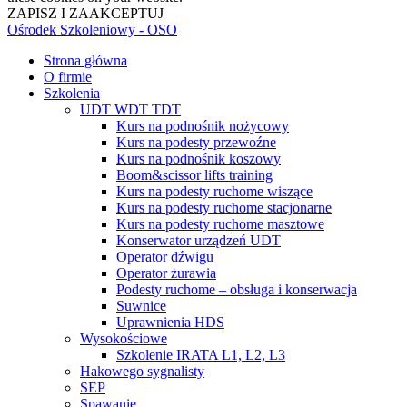
ZAPISZ I ZAAKCEPTUJ
Ośrodek Szkoleniowy - OSO
Strona główna
O firmie
Szkolenia
UDT WDT TDT
Kurs na podnośnik nożycowy
Kurs na podesty przewoźne
Kurs na podnośnik koszowy
Boom&scissor lifts training
Kurs na podesty ruchome wiszące
Kurs na podesty ruchome stacjonarne
Kurs na podesty ruchome masztowe
Konserwator urządzeń UDT
Operator dźwigu
Operator żurawia
Podesty ruchome – obsługa i konserwacja
Suwnice
Uprawnienia HDS
Wysokościowe
Szkolenie IRATA L1, L2, L3
Hakowego sygnalisty
SEP
Spawanie