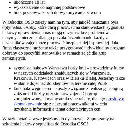
ukończone 18 lat
wykształcenie co najmniej podstawowe
brak przeciwwskazań do wykonywania zawodu
W Ośrodku OSO zależy nam na tym, aby jakość nauczania była
optymalna. Osoby, które chcą pracować na stanowiskach sygnalista
hakowy uprawnienia u nas mogą otrzymać bez problemów –
uczymy skutecznie, dlatego po zakończeniu nauki każdy z
uczestników zajęć może pracować bezpieczniej i sprawniej. Jako
firma elastyczna możemy także przygotować indywidualny program
dobrany do specyfiki stanowiska w ramach zajęć dla grup
zamkniętych.
sygnalista hakowy Warszawa i cały kraj – prowadzimy kursy
w naszych oddziałach znajdujących się w Warszawie,
Krakowie, Katowicach oraz w Bielsku-Białej. Jesteśmy także
w stanie dojechać do klientów na terenie całej Polski
kurs hakowego cena – koszty związane z realizacją usługi są
zależne od liczby uczestników zajęć. Dla grup
zorganizowanych mamy atrakcyjne rabaty, dlatego
prosimy o
skontaktowanie
się z naszymi pracownikami w celu
uzyskania informacji a temat orientacyjnych cen
W razie pytań zawsze jesteśmy do dyspozycji. Zapraszamy na
szkolenia hakowy sygnalista do Ośrodka OSO!