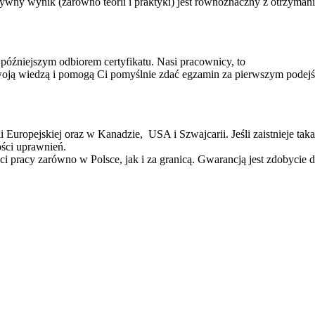
wny wynik (zarówno teorii i praktyki) jest równoznaczny z otrzyman
óźniejszym odbiorem certyfikatu. Nasi pracownicy, to
 swoją wiedzą i pomogą Ci pomyślnie zdać egzamin za pierwszym podejś
uropejskiej oraz w Kanadzie, USA i Szwajcarii. Jeśli zaistnieje taka
ści uprawnień.
i pracy zarówno w Polsce, jak i za granicą. Gwarancją jest zdobycie d