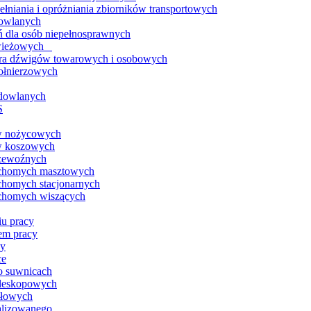
ełniania i opróżniania zbiorników transportowych
dowlanych
ń dla osób niepełnosprawnych
i wieżowych
tora dźwigów towarowych i osobowych
kołnierzowych
udowlanych
S
ów nożycowych
ów koszowych
rzewoźnych
ruchomych masztowych
chomych stacjonarnych
uchomych wiszących
iu pracy
em pracy
cy
ce
o suwnicach
eleskopowych
dłowych
alizowanego