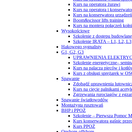
Kurs na operatora żurawi
Kurs na operatora i konserwat
Kurs na konserwatora urządz
Boom&scissor lifts training
Kurs na montera połączeń koł
Wysokościowe
Szkolenie z dostępu budowlan
Szkolenie IRATA – L1, L2, L3
Hakowego sygnalisty
G1, G2, G3
UPRAWNIENIA ELEKTRYCZ
Szkolenie energetyczne– sem
Kurs na palacza pieców i kotł
Kurs z obsługi sprężarek w O
Spawanie
Zdobądź uprawnienia lutownic
Kurs na cięcie palnikami ace
Zgrzewania rurociągów z eg
Spawanie światłowodów
Montażysta rusztowań
BHP i PPOŻ
Szkolenie – Pierwsza Pomoc 
Kurs konserwatora gaśnic prz
Kurs PPOŻ
Onshore-offshore