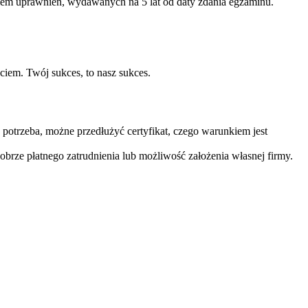
iem uprawnień, wydawanych na 5 lat od daty zdania egzaminu.
ciem. Twój sukces, to nasz sukces.
 potrzeba, możne przedłużyć certyfikat, czego warunkiem jest
obrze płatnego zatrudnienia lub możliwość założenia własnej firmy.