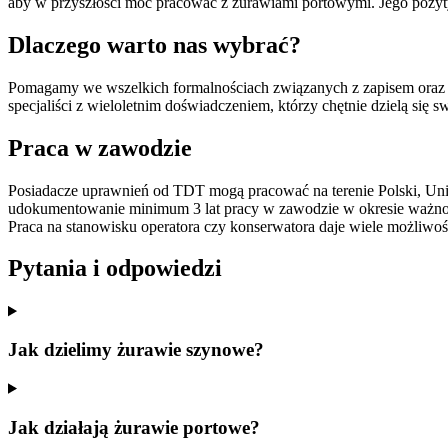
aby w przyszłości móc pracować z żurawiami portowymi. Jego pozyty
Dlaczego warto nas wybrać?
Pomagamy we wszelkich formalnościach związanych z zapisem oraz p
specjaliści z wieloletnim doświadczeniem, którzy chętnie dzielą się
Praca w zawodzie
Posiadacze uprawnień od TDT mogą pracować na terenie Polski, Unii E
udokumentowanie minimum 3 lat pracy w zawodzie w okresie ważno
Praca na stanowisku operatora czy konserwatora daje wiele możliwośc
Pytania i odpowiedzi
Jak dzielimy żurawie szynowe?
Jak działają żurawie portowe?