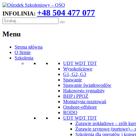
+48 504 477 077
INFOLINIA:
Menu
Strona główna
O firmie
Szkolenia
UDT WDT TDT
Wysokościowe
G1, G2, G3
Spawanie
Spawanie światłowodów
Hakowego sygnalisty
BHP i PPOŻ
Montażysta rusztowań
Onshore-offshore
RODO
UDT WDT TDT
Żurawie pokładowe – zrób kurs
Żurawie szynowe (portowe) – s
Szkolenia dla operatów i kons