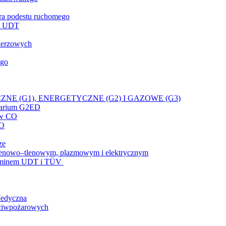
ora podestu ruchomego
eń UDT
nierzowych
ego
NE (G1), ENERGETYCZNE (G2) I GAZOWE (G3)
inarium G2ED
ów CO
SO
ze
tylenowo–tlenowym, plazmowym i elektrycznym
zaminem UDT i TÜV
Medyczna
eciwpożarowych