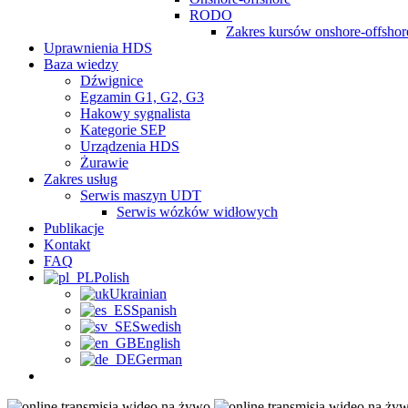
RODO
Zakres kursów onshore-offsho
Uprawnienia HDS
Baza wiedzy
Dźwignice
Egzamin G1, G2, G3
Hakowy sygnalista
Kategorie SEP
Urządzenia HDS
Żurawie
Zakres usług
Serwis maszyn UDT
Serwis wózków widłowych
Publikacje
Kontakt
FAQ
Polish
Ukrainian
Spanish
Swedish
English
German