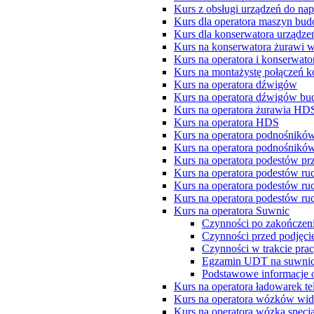
Kurs z obsługi urządzeń do nap
Kurs dla operatora maszyn bu
Kurs dla konserwatora urządze
Kurs na konserwatora żuraw
Kurs na operatora i konserwa
Kurs na montażystę połączeń 
Kurs na operatora dźwigów
Kurs na operatora dźwigów b
Kurs na operatora żurawia HD
Kurs na operatora HDS
Kurs na operatora podnośnik
Kurs na operatora podnośnik
Kurs na operatora podestów p
Kurs na operatora podestów 
Kurs na operatora podestów ru
Kurs na operatora podestów r
Kurs na operatora Suwnic
Czynności po zakończen
Czynności przed podjęci
Czynności w trakcie pra
Egzamin UDT na suwni
Podstawowe informacje 
Kurs na operatora ładowarek t
Kurs na operatora wózków wi
Kurs na operatora wózka specj